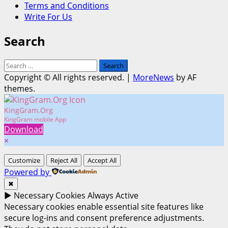
Terms and Conditions
Write For Us
Search
Search
for:
Copyright © All rights reserved.
|
MoreNews
by AF
themes.
KingGram.Org
KingGram mobile App
Download
×
Customize
Reject All
Accept All
Powered by
✖
►
Necessary Cookies
Always Active
Necessary cookies enable essential site features like
secure log-ins and consent preference adjustments.