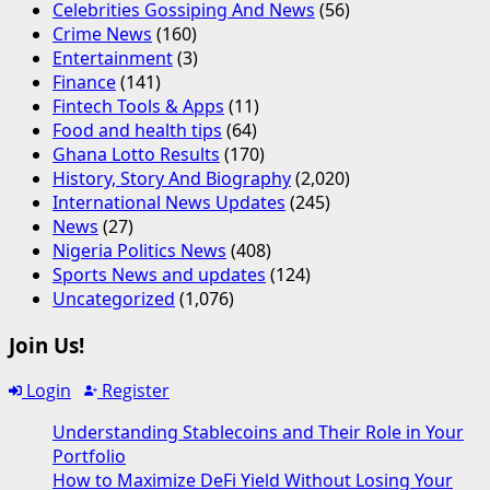
Celebrities Gossiping And News
(56)
Crime News
(160)
Entertainment
(3)
Finance
(141)
Fintech Tools & Apps
(11)
Food and health tips
(64)
Ghana Lotto Results
(170)
History, Story And Biography
(2,020)
International News Updates
(245)
News
(27)
Nigeria Politics News
(408)
Sports News and updates
(124)
Uncategorized
(1,076)
Join Us!
Login
Register
Understanding Stablecoins and Their Role in Your
Portfolio
How to Maximize DeFi Yield Without Losing Your