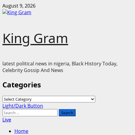
Skip
August 9, 2026
to
content
King Gram
latest political news in nigeria, Black History Today,
Celebrity Gossip And News
Categories
Categories
Primary
Light/Dark Button
Menu
Search
for:
Live
Home