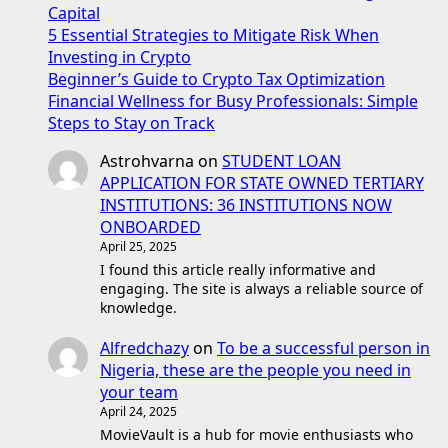
Capital
5 Essential Strategies to Mitigate Risk When
Investing in Crypto
Beginner’s Guide to Crypto Tax Optimization
Financial Wellness for Busy Professionals: Simple
Steps to Stay on Track
Astrohvarna
on
STUDENT LOAN
APPLICATION FOR STATE OWNED TERTIARY
INSTITUTIONS: 36 INSTITUTIONS NOW
ONBOARDED
April 25, 2025
I found this article really informative and
engaging. The site is always a reliable source of
knowledge.
Alfredchazy
on
To be a successful person in
Nigeria, these are the people you need in
your team
April 24, 2025
MovieVault is a hub for movie enthusiasts who